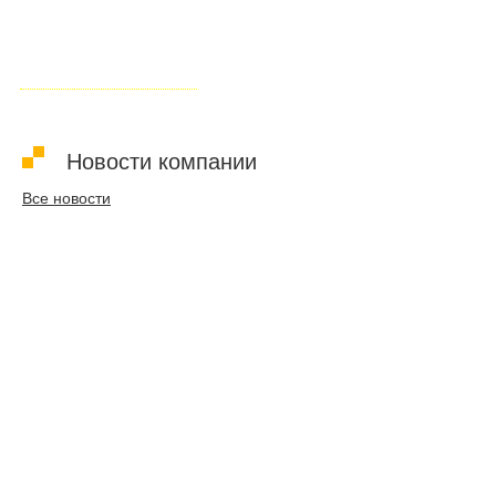
GXE50-NG, электрической мощностью 50 кВт,
для коммерческого предприятия
Подробнее о проекте
Новости компании
Все новости