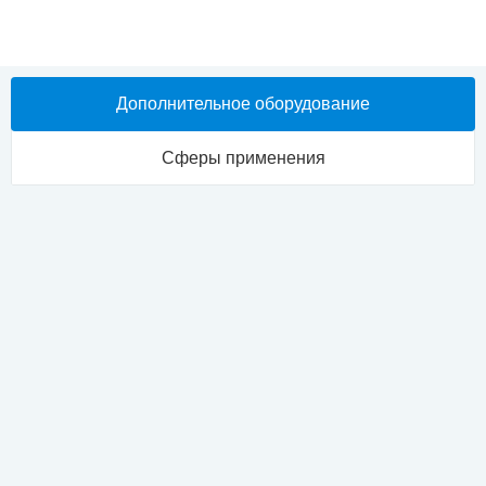
поставки, устанавливается 24 месяца с момента ввода в
эксплуатацию, либо 5000 моточасов, в зависимости от того,
что наступит быстрее.
Срок поставки, мес.
Дополнительное оборудование
4-5
Сферы применения
Абсорбционные бромисто-литиевые холодильные машины
(АБХМ) работают за счет тепловой энергии, а не