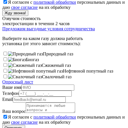
Я согласен с
политикой обработки
персональных данных и
даю
свое согласие
на их обработку
Жду звонка!
Озвучим стоимость
электростанции в течении 2 часов
Предложим выгодные условия сотрудничества
Выберите на каком газу должна работать
установка (от этого зависит стоимость):
Природный газ
Биогаз
Сжиженый газ
Нефтянной попутный газ
Свалочный газ
Опросный лист
Ваше имя
Телефон
Email
Ваш вопрос
Я согласен с
политикой обработки
персональных данных и
даю
свое согласие
на их обработку
Отправить