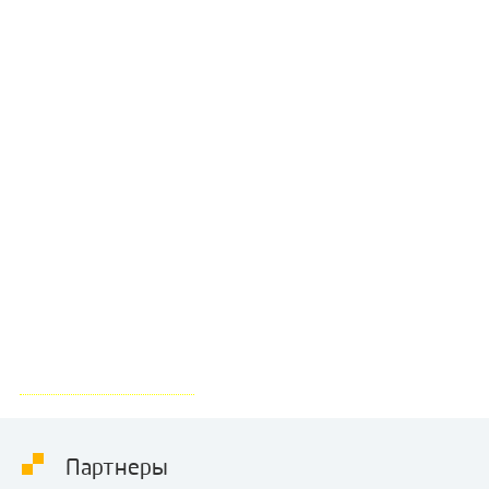
Газопоршневая электростанция PowerLink
GXE50-NG, электрической мощностью 50 кВт,
для коммерческого предприятия
Подробнее о проекте
Партнеры