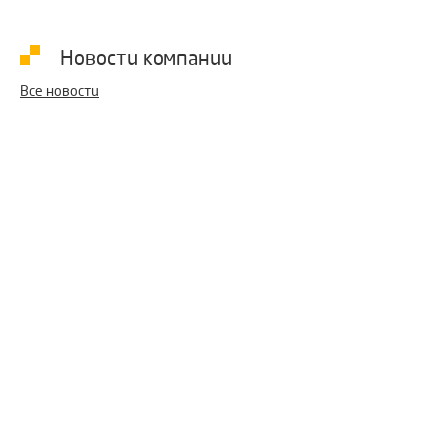
перерывы в работе оборудования сведены к минимуму.
Новости компании
Подробнее
Все новости