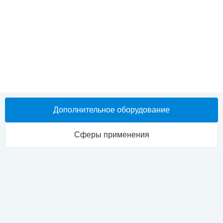
Межсервисный интервал, моточасов
1600
Гарантии изготовителя
Гарантийный срок на оборудование, входящее в комплект
поставки, устанавливается 24 месяца с момента ввода в
эксплуатацию, либо 8000 моточасов, в зависимости от того,
что наступит быстрее.
Срок поставки, мес.
Дополнительное оборудование
4-5
Сферы применения