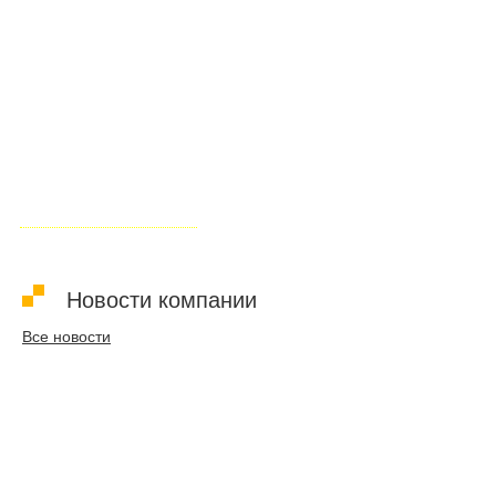
Газопоршневая электростанция PowerLink
GXE50-NG, электрической мощностью 50 кВт,
для коммерческого предприятия
Подробнее о проекте
Новости компании
Все новости