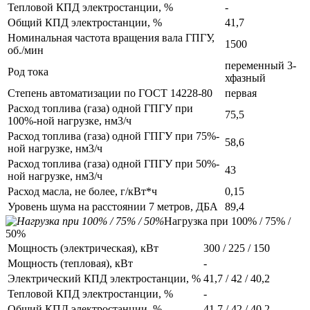
Тепловой КПД электростанции, %
-
Общий КПД электростанции, %
41,7
Номинальная частота вращения вала ГПГУ,
1500
об./мин
переменный 3-
Род тока
хфазный
Степень автоматизации по ГОСТ 14228-80
первая
Расход топлива (газа) одной ГПГУ при
75,5
100%-ной нагрузке, нм3/ч
Расход топлива (газа) одной ГПГУ при 75%-
58,6
ной нагрузке, нм3/ч
Расход топлива (газа) одной ГПГУ при 50%-
43
ной нагрузке, нм3/ч
Расход масла, не более, г/кВт*ч
0,15
Уровень шума на расстоянии 7 метров, ДБА
89,4
Нагрузка при 100% / 75% /
50%
Мощность (электрическая), кВт
300 / 225 / 150
Мощность (тепловая), кВт
-
Электрический КПД электростанции, %
41,7 / 42 / 40,2
Тепловой КПД электростанции, %
-
Общий КПД электростанции, %
41,7 / 42 / 40,2