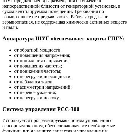
ШУГ предназначен для размещения на объекте в
непосредственной близости от генераторной установки, в
сухом вентилируемом помещении. Требования по
взрывозащите не предъявляются. Рабочая среда – не
взрывоопасная, не содержащая химически активных веществ
и пыли.
Аппаратура ШУГ обеспечивает защиты ГПГУ:
от обратной мощности;
от повышения напряжения;
от понижения напряжения;
от повышения частоты;
от понижения частоты;
от перегрузки по мощности;
от небаланса токов;
от асимметрии напряжений;
от перевозбуждения;
от перегрузки по току.
Система управления PCC-300
Используется программируемая система управления с
сенсорным экраном, обеспечивающая все необходимые
функции, в т. ч.: защиту двигателя и управление им,