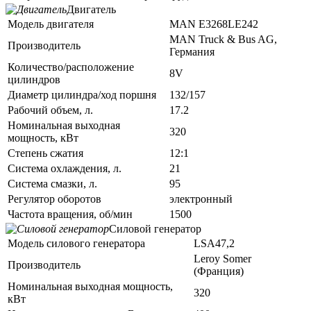
Двигатель
Модель двигателя
MAN E3268LE242
MAN Truck & Bus AG,
Производитель
Германия
Количество/расположение
8V
цилиндров
Диаметр цилиндра/ход поршня
132/157
Рабочий объем, л.
17.2
Номинальная выходная
320
мощность, кВт
Степень сжатия
12:1
Система охлаждения, л.
21
Система смазки, л.
95
Регулятор оборотов
электронный
Частота вращения, об/мин
1500
Силовой генератор
Модель силового генератора
LSA47,2
Leroy Somer
Производитель
(Франция)
Номинальная выходная мощность,
320
кВт