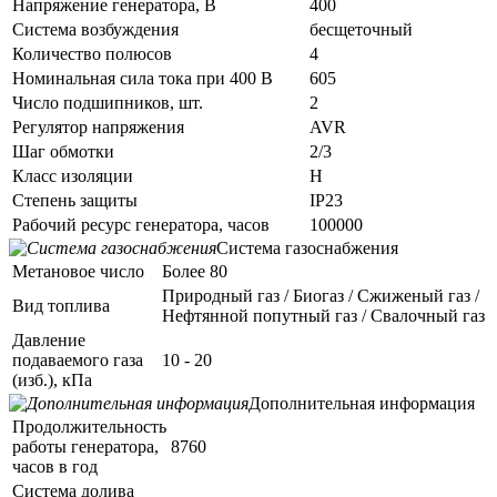
Напряжение генератора, В
400
Система возбуждения
бесщеточный
Количество полюсов
4
Номинальная сила тока при 400 В
605
Число подшипников, шт.
2
Регулятор напряжения
AVR
Шаг обмотки
2/3
Класс изоляции
H
Степень защиты
IP23
Рабочий ресурс генератора, часов
100000
Система газоснабжения
Метановое число
Более 80
Природный газ / Биогаз / Сжиженый газ /
Вид топлива
Нефтянной попутный газ / Свалочный газ
Давление
подаваемого газа
10 - 20
(изб.), кПа
Дополнительная информация
Продолжительность
работы генератора,
8760
часов в год
Система долива