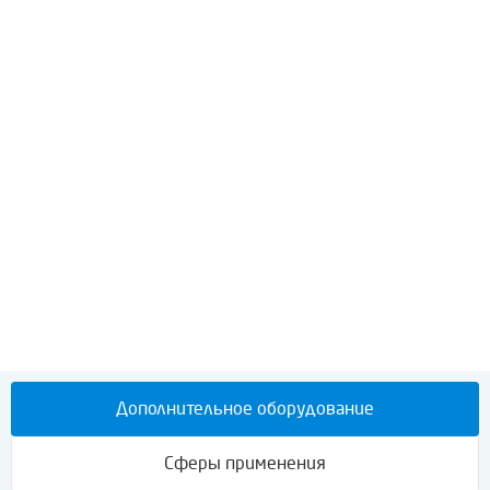
Продолжительность работы генератора, часов в год
8760
Система долива масла
да (опционально)
Межсервисный интервал, моточасов
750
Гарантии изготовителя
Гарантийный срок на оборудование, входящее в комплект
поставки, устанавливается 24 месяца с момента ввода в
эксплуатацию, либо 5000 моточасов, в зависимости от того,
что наступит быстрее.
Срок поставки, мес.
Дополнительное оборудование
4-5
Сферы применения