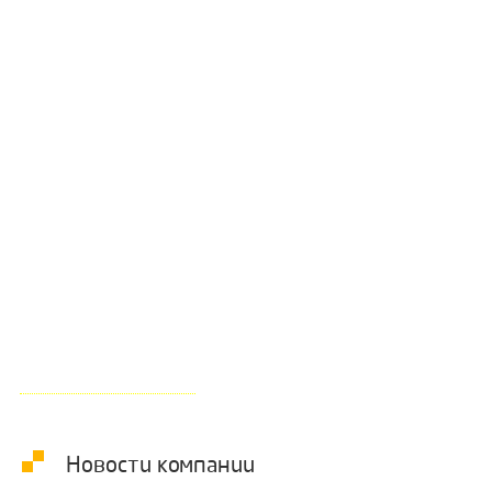
Газопоршневая электростанция PowerLink
GXE50-NG, электрической мощностью 50 кВт,
для коммерческого предприятия
Подробнее о проекте
Новости компании